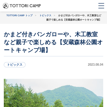
TOTTORI CAMP トップ
>
トピックス
>
かまど付きバンガローや、木工教室など
親子で楽しめる【安蔵森林公園オートキャンプ場】
トピックス
かまど付きバンガローや、木工教室
など親子で楽しめる【安蔵森林公園オ
条件から探す
ートキャンプ場】
トピックス
2023.08.04
初心者・
バンガロー・コテー
ファミリー
ジ・ログハウス
上級者におすすめ
観光地に近い