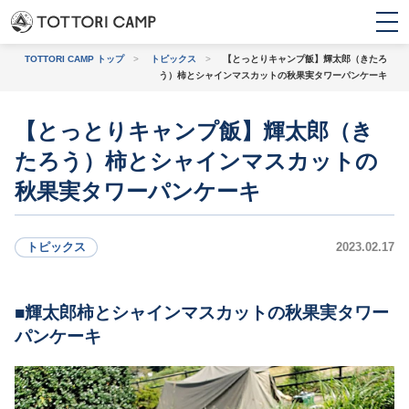
TOTTORI CAMP トップ
>
トピックス
>
【とっとりキャンプ飯】輝太郎（きたろ
う）柿とシャインマスカットの秋果実タワーパンケーキ
トピックス
【とっとりキャンプ飯】輝太郎（き
たろう）柿とシャインマスカットの
条件から探す
秋果実タワーパンケーキ
トピックス
2023.02.17
初心者・
バンガロー・コテー
ファミリー
ジ・ログハウス
輝太郎柿とシャインマスカットの秋果実タワー
パンケーキ
上級者におすすめ
観光地に近い