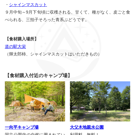
・
シャインマスカット
９月中旬～9月下旬頃に収穫される、甘くて、種がなく、皮ごと食
べられる、三拍子そろった青系ぶどうです。
【食材購入場所】
道の駅大栄
（輝太郎柿、シャインマスカットはいただきもの）
【食材購入付近のキャンプ場】
一向平キャンプ場
大父木地親水公園
国立公園内の自然に囲まれてい
利用料、無料！