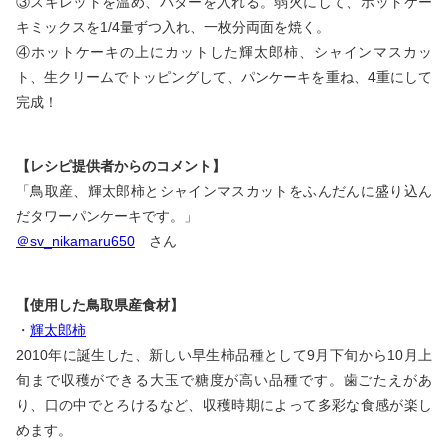
③スキレットを温め、バターを入れる。弱火にして、ホットケー
キミックスを1/4量ずつ入れ、一枚分両面を焼く。
④ホットケーキの上にカットした輝太郎柿、シャインマスカッ
ト、生クリームでトッピングして、パンケーキを重ね、4重にして
完成！
【レシピ提供者からのコメント】
「鳥取産、輝太郎柿とシャインマスカットをふんだんに盛り込ん
だタワーパンケーキです。」
＠sv_nikamaru650
さん
【使用した鳥取県産食材】
・
輝太郎柿
2010年に誕生した、新しい早生柿品種として9月下旬から10月上
旬まで収穫ができる大玉で糖度が高い品種です。歯ごたえがあ
り、口の中でとろけるなど、収穫時期によって多彩な食感が楽し
めます。