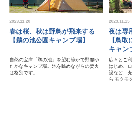
2023.11.20
2023.11.15
春は桜、秋は野鳥が飛来する
夜は専
【鵜の池公園キャンプ場】
【鳥取
キャン
自然の宝庫「鵜の池」を望む静かで野趣ゆ
広々とご
たかなキャンプ場。池を眺めながらの焚火
はじめ、
は格別です。
設など、
ら モクモ