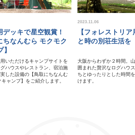
2023.11.06
用デッキで星空観賞！
【フォレストリア
にちなんむら モクモク
と時の別荘生活を
プ】
利用いただけるキャンプサイトを
大阪からわずか２時間。
ログハウスやレストラン、宿泊施
囲まれた贅沢なログハウ
充実した設備の【鳥取にちなんむ
ちとゆったりとした時間
クキャンプ】をご紹介します。
けます。