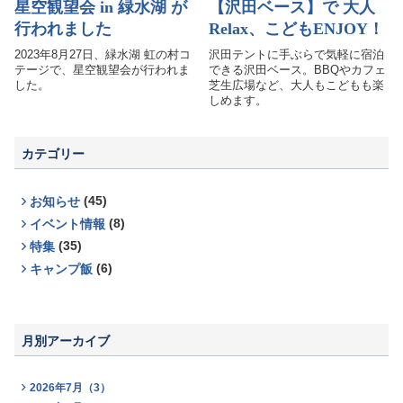
星空観望会 in 緑水湖 が
【沢田ベース】で 大人
お問い合わせ
行われました
Relax、こどもENJOY！
2023年8月27日、緑水湖 虹の村コ
沢田テントに手ぶらで気軽に宿泊
テージで、星空観望会が行われま
できる沢田ベース。BBQやカフェ
した。
芝生広場など、大人もこどもも楽
しめます。
カテゴリー
(45)
お知らせ
(8)
イベント情報
(35)
特集
(6)
キャンプ飯
月別アーカイブ
2026年7月（3）