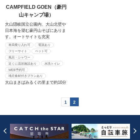
CAMPFIELD GOEN（豪円
山キャンプ場）
大山隠岐国立公園内、大山北壁や
日本海を望む豪円山そばにありま
す。オートサイトも充実
車両乗り入れ可
電源あり
フリーサイト
ペット可
風呂・シャワー
近くに温浴施設あり
水洗トイレ
WEB予約可
地元食材付きプランあり
大山まきばみるくの里まで約10分
1
2