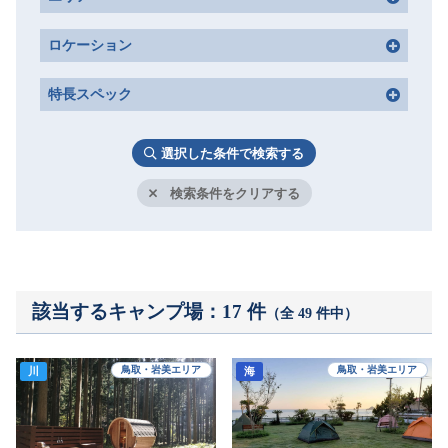
お問い合わせ
鳥取・岩美エリア
八頭エリア
ロケーション
倉吉・三朝エリア
大山エリア
林間
川
海
高原
公園
米子・境港エリア
奥大山・日野エリア
特長スペック
草原
高台
湖
車両乗り入れ可
電源あり
フリーサイト
 選択した条件で検索する
コテージ・バンガロー・ログハウス
ペット可
風呂・シャワー
近くに温浴施設あり
　検索条件をクリアする
水洗トイレ
売店あり
ゴミが捨てられる
子供遊具あり
ドッグランあり
スタッフ常駐
Wi-Fi利用可
WEB予約可
地元食材付きプランあり
該当するキャンプ場：17 件
（全 49 件中）
鳥取・岩美エリア
鳥取・岩美エリア
川
海