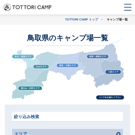
TOTTORI CAMP トップ
>
キャンプ場一覧
鳥取県のキャンプ場一覧
トピックス
条件から探す
初心者・
バンガロー・コテー
ファミリー
ジ・ログハウス
上級者におすすめ
観光地に近い
絞り込み検索
エリア