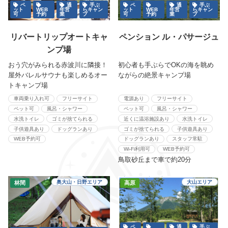
ペ
通
手ぶ
ペ
通
手ぶ
ット
WEB
年営
らキャン
ット
WEB
年営
らキャン
可
予約
業
プ
可
予約
業
プ
リバートリップオートキャ
ペンション ル・パサージュ
ンプ場
おう穴がみられる赤波川に隣接！
初心者も手ぶらでOKの海を眺め
屋外バレルサウナも楽しめるオー
ながらの絶景キャンプ場
トキャンプ場
車両乗り入れ可
フリーサイト
電源あり
フリーサイト
ペット可
風呂・シャワー
ペット可
風呂・シャワー
水洗トイレ
ゴミが捨てられる
近くに温浴施設あり
水洗トイレ
子供遊具あり
ドッグランあり
ゴミが捨てられる
子供遊具あり
WEB予約可
ドッグランあり
スタッフ常駐
Wi-Fi利用可
WEB予約可
鳥取砂丘まで車で約20分
奥大山・日野エリア
大山エリア
林間
高原
ペ
通
手ぶ