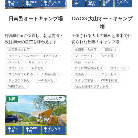
ペッ
WEB
手ぶらキ
ット
WEB
年営
らキャン
ト可
予約
ャンプ
可
予約
業
プ
日南邑オートキャンプ場
DACG 大山オートキャンプ
場
標高600ｍに位置し、朝は雲海・
圧倒される大山の眺めと灌木で仕
夜は満天の星空を味わえます
切られた丘陵のキャンプ場
車両乗り入れ可
車両乗り入れ可
電源あり
コテージ・バンガロー・ログハウス
フリーサイト
ペット可
ペット可
風呂・シャワー
風呂・シャワー
水洗トイレ
売店あり
近くに温浴施設あり
水洗トイレ
ゴミが捨てられる
子供遊具あり
売店あり
ドッグランあり
ドッグランあり
Wi-Fi利用可
スタッフ常駐
WEB予約可
WEB予約可
地元食材付きプランあり
大山エリア
林間
ペッ
WEB
手ぶらキ
ト可
予約
ャンプ